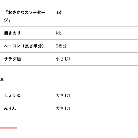
「おさかなのソーセー
4本
ジ」
焼きのり
1枚
ベーコン（長さ半分）
6枚分
サラダ油
小さじ1
A
しょうゆ
大さじ1
みりん
大さじ1