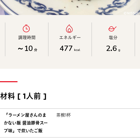
調理時間​
エネルギー​
塩分​
～10
477
2.6
分
kcal
g
材料 [ 1人前 ]
「ラーメン屋さんのま
茶椀1杯
かない飯 醤油豚骨スー
プ味」で炊いたご飯