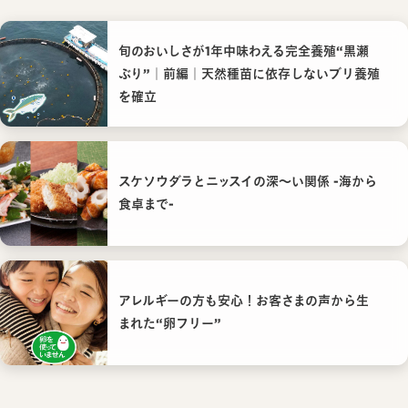
旬のおいしさが1年中味わえる完全養殖“黒瀬
ぶり”｜前編｜天然種苗に依存しないブリ養殖
を確立
スケソウダラとニッスイの深〜い関係 -海から
食卓まで-
アレルギーの方も安心！お客さまの声から生
まれた“卵フリー”