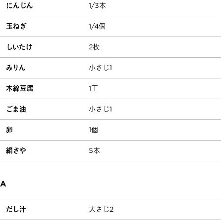
にんじん
1/3本
玉ねぎ
1/4個
しいたけ
2枚
みりん
小さじ1
木綿豆腐
1丁
ごま油
小さじ1
卵
1個
絹さや
5本
A
だし汁
大さじ2