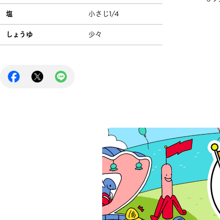
塩
小さじ1/4
しょうゆ
少々