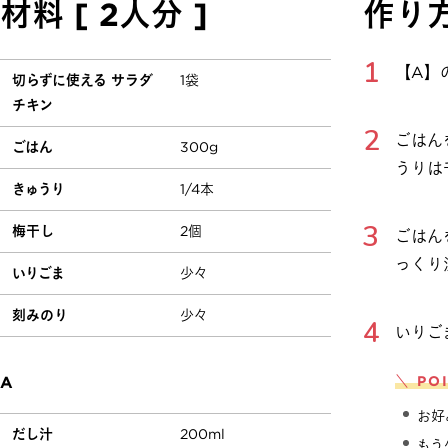
材料 [ 2人分 ]
作り
【A】
切らずに使える サラダ
1袋
チキン
ごはん
ごはん
300g
うりは
きゅうり
1/4本
梅干し
2個
ごはん
っくり
いりごま
少々
刻みのり
少々
いりご
A
＼ PO
お好
だし汁
200ml
もう