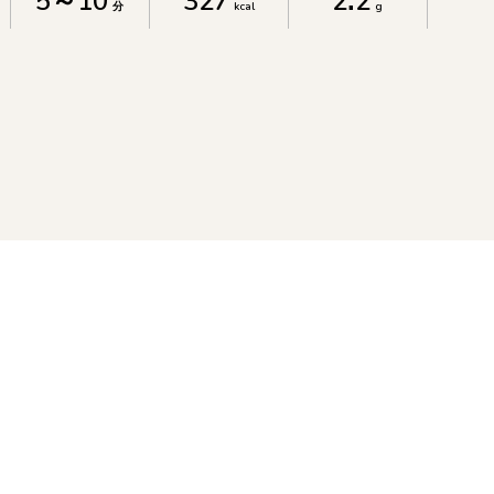
5～10
327
2.2
分
kcal
g