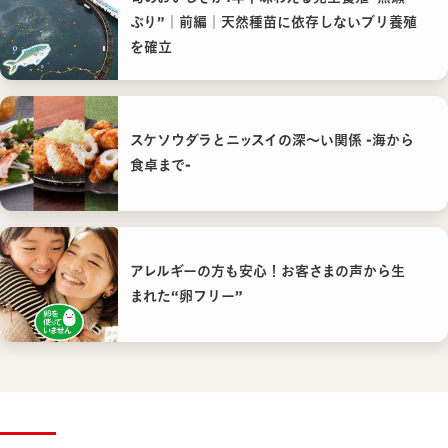
ぶり”｜前編｜天然種苗に依存しないブリ養殖
を確立
スケソウダラとニッスイの深〜い関係 -海から
食卓まで-
アレルギーの方も安心！お客さまの声から生
まれた“卵フリー”