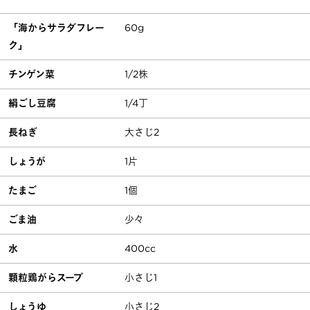
「海からサラダフレー
60g
ク」
チンゲン菜
1/2株
絹ごし豆腐
1/4丁
長ねぎ
大さじ2
しょうが
1片
たまご
1個
ごま油
少々
水
400cc
顆粒鶏がらスープ
小さじ1
しょうゆ
小さじ2