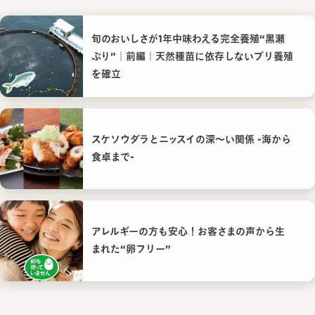
旬のおいしさが1年中味わえる完全養殖“黒瀬
ぶり”｜前編｜天然種苗に依存しないブリ養殖
を確立
スケソウダラとニッスイの深〜い関係 -海から
食卓まで-
アレルギーの方も安心！お客さまの声から生
まれた“卵フリー”