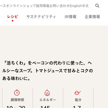
ース
オンラインショップ
採用情報
お問い合わせ
English
中文
レシピ
サステナビリティ
IR情報
企業情報
「活ちくわ」をベーコンの代わりに使った、ヘ
ルシーなスープ。トマトジュースで甘みとコクの
ある味わいに。
調理時間​
エネルギー​
塩分​