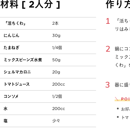
材料 [ 2人分 ]
作り
「活ち
「活ちくわ」
2本
リはみ
にんじん
30g
たまねぎ
1/4個
鍋にコ
ミック
ミックスビーンズ水煮
50g
くわ」
シェルマカロニ
20g
トマトジュース
200cc
器に盛
コンソメ
1/2個
＼ PO
水
200cc
お好
トマ
塩
少々