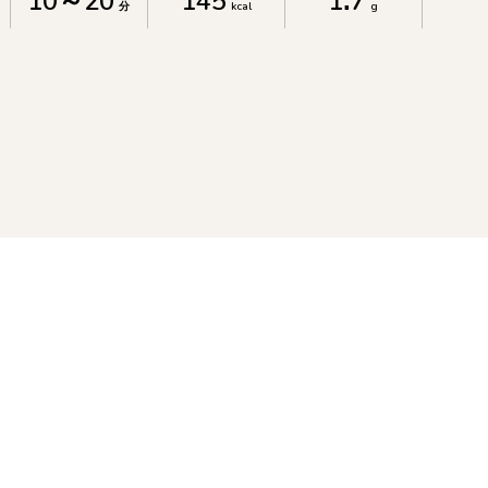
10～20
145
1.7
分
kcal
g