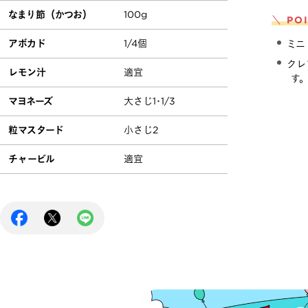
なまり節（かつお）
100g
＼ PO
アボカド
1/4個
ミニ
クレ
レモン汁
適宜
す
マヨネーズ
大さじ1･1/3
粒マスタード
小さじ2
チャービル
適宜