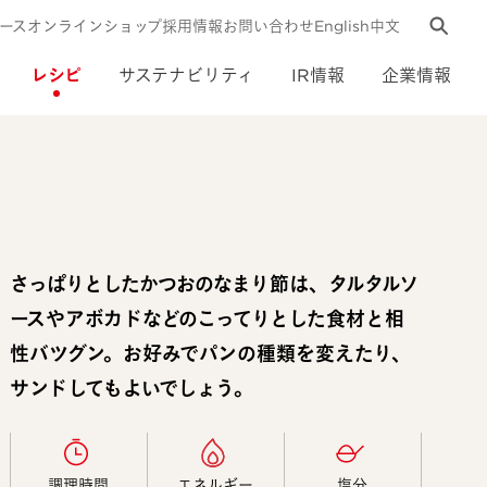
ース
オンラインショップ
採用情報
お問い合わせ
English
中文
レシピ
サステナビリティ
IR情報
企業情報
さっぱりとしたかつおのなまり節は、タルタルソ
ースやアボカドなどのこってりとした食材と相
性バツグン。お好みでパンの種類を変えたり、
サンドしてもよいでしょう。
調理時間​
エネルギー​
塩分​