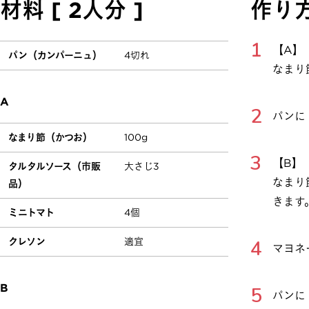
材料 [ 2人分 ]
作り
【A】
パン（カンパーニュ）
4切れ
なまり
A
パンに
なまり節（かつお）
100g
【B】
タルタルソース（市販
大さじ3
なまり
品）
きます
ミニトマト
4個
クレソン
適宜
マヨネ
B
パンに