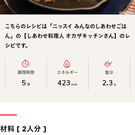
こちらのレシピは「ニッスイ みんなのしあわせごは
ん」の【しあわせ料理人 オカザキッチンさん】のレ
シピです。
調理時間​
エネルギー​
塩分​
5
423
2.3
分
kcal
g
材料 [ 2人分 ]