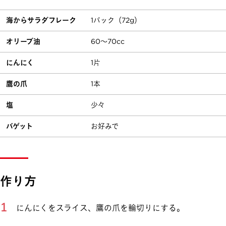
海からサラダフレーク
1パック（72g）
オリーブ油
60～70cc
にんにく
1片
鷹の爪
1本
塩
少々
バゲット
お好みで
作り方
にんにくをスライス、鷹の爪を輪切りにする。