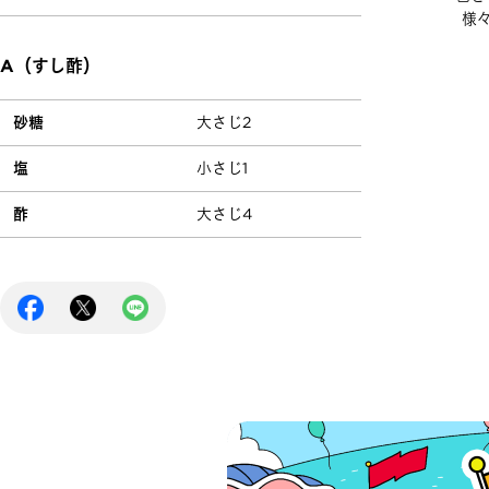
様
A（すし酢）
砂糖
大さじ2
塩
小さじ1
酢
大さじ4