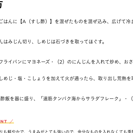
方
ごはんに【A（すし酢）】を混ぜたものを混ぜ込み、広げて冷
んはみじん切り、しめじは石づきを取ってほぐす。
フライパンにマヨネーズ・（2）のにんじんを入れて炒め、お
しめじ・塩・こしょうを加えて火が通ったら、取り出し荒熱を
の酢飯を器に盛り、「速筋タンパク海からサラダフレーク」・（
INT ／
りも鮮やかで、うまみがとても強いので、余分なものを入れなくても季