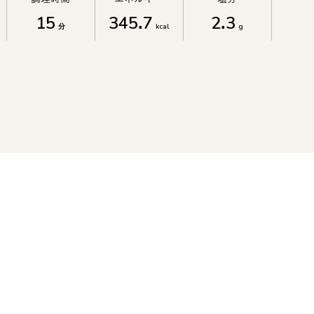
15
345.7
2.3
分
kcal
g