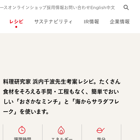
ース
オンラインショップ
採用情報
お問い合わせ
English
中文
レシピ
サステナビリティ
IR情報
企業情報
料理研究家 浜内千波先生考案レシピ。たくさん
食材をそろえる手間・工程もなく、簡単でおい
しい「おさかなミンチ」と「海からサラダフレ
ーク」を使います。
調理時間​
エネルギー​
塩分​