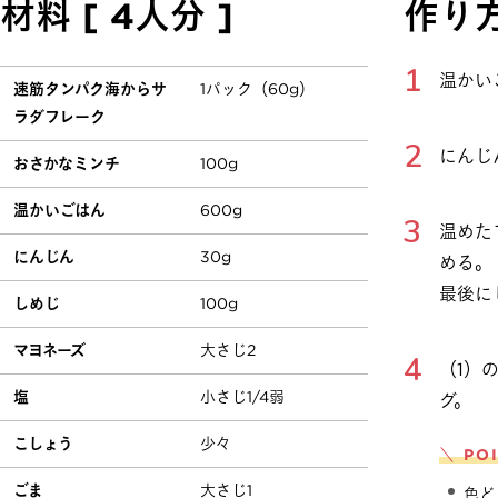
材料 [ 4人分 ]
作り
温かい
速筋タンパク海からサ
1パック（60g）
ラダフレーク
にんじ
おさかなミンチ
100g
温かいごはん
600g
温めた
にんじん
30g
める。
最後に
しめじ
100g
マヨネーズ
大さじ2
（1）
塩
小さじ1/4弱
グ。
こしょう
少々
＼ PO
ごま
大さじ1
色ど