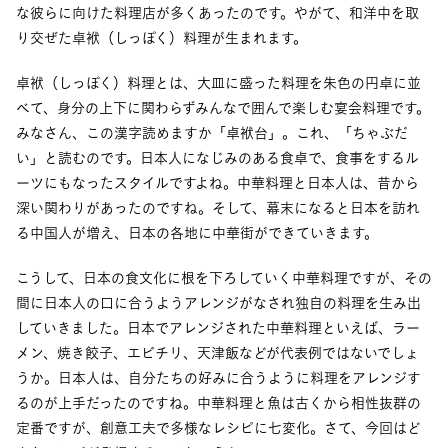
な彼らに向けた料理店が多くあったのです。やがて、和洋中を取
り交ぜた卓袱（しっぽく）料理が生まれます。
卓袱（しっぽく）料理とは、大皿に盛った料理を朱色の円卓に並
べて、身分の上下に関わらずみんなで囲んで楽しむ宴会料理です。
みなさん、この漢字読めますか「卓袱台」。これ、「ちゃぶだ
い」と読むのです。日本人になじみのある食卓で、食事をするル
ーツにもなったスタイルですよね。中華料理と日本人は、昔から
深い関わりがあったのですね。そして、幕末になると日本を訪れ
る中国人が増え、日本の各地に中華街ができていきます。
こうして、日本の食文化に根を下ろしていく中華料理ですが、その
間に日本人の口に合うようアレンジがなされ独自の料理を生み出
していきました。日本でアレンジされた中華料理といえば、ラー
メン、焼き餃子、エビチリ、天津飯などが代表例ではないでしょ
うか。日本人は、自分たちの好みに合うように料理をアレンジす
るのが上手だったのですね。中華料理と魚は古くから相性抜群の
定番ですが、創意工夫で多様なレシピに七変化。さて、今回はど