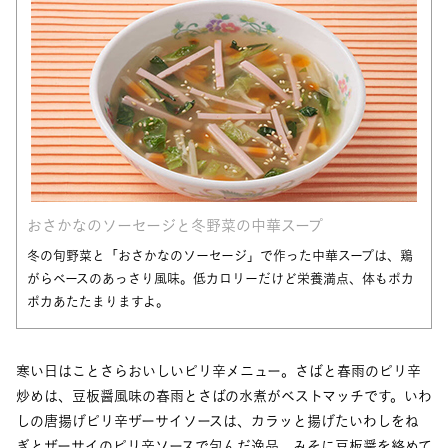
おさかなのソーセージと冬野菜の中華スープ
冬の旬野菜と「おさかなのソーセージ」で作った中華スープは、鶏
がらベースのあっさり風味。低カロリーだけど栄養満点、体もポカ
ポカあたたまりますよ。
寒い日はことさらおいしいピリ辛メニュー。さばと春雨のピリ辛
炒めは、豆板醤風味の春雨とさばの水煮がベストマッチです。いわ
しの唐揚げピリ辛ザーサイソースは、カラッと揚げたいわしをね
ぎとザーサイのピリ辛ソースで包んだ逸品。みそに豆板醤を絡めて