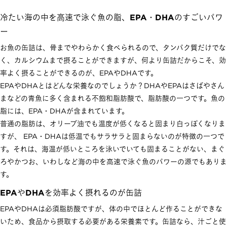
冷たい海の中を高速で泳ぐ魚の脂、EPA・DHAのすごいパワ
ー
お魚の缶詰は、骨までやわらかく食べられるので、タンパク質だけでな
く、カルシウムまで摂ることができますが、何より缶詰だからこそ、効
率よく摂ることができるのが、EPAやDHAです。
EPAやDHAとはどんな栄養なのでしょうか？DHAやEPAはさばやさん
まなどの青魚に多く含まれる不飽和脂肪酸で、脂肪酸の一つです。魚の
脂には、EPA・DHAが含まれています。
普通の脂肪は、オリーブ油でも温度が低くなると固まり白っぽくなりま
すが、 EPA・DHAは低温でもサラサラと固まらないのが特徴の一つで
す。それは、海温が低いところを泳いでいても固まることがない、まぐ
ろやかつお、いわしなど海の中を高速で泳ぐ魚のパワーの源でもありま
す。
EPAやDHAを効率よく摂れるのが缶詰
EPAやDHAは必須脂肪酸ですが、体の中でほとんど作ることができな
いため、食品から摂取する必要がある栄養素です。缶詰なら、汁ごと使