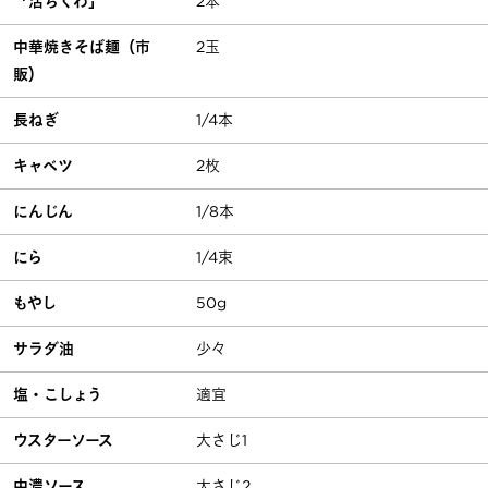
「活ちくわ」
2本
中華焼きそば麺（市
2玉
販）
長ねぎ
1/4本
キャベツ
2枚
にんじん
1/8本
にら
1/4束
もやし
50g
サラダ油
少々
塩・こしょう
適宜
ウスターソース
大さじ1
中濃ソース
大さじ2