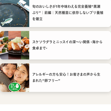
旬のおいしさが1年中味わえる完全養殖“黒瀬
ぶり”｜前編｜天然種苗に依存しないブリ養殖
を確立
スケソウダラとニッスイの深〜い関係 -海から
食卓まで-
アレルギーの方も安心！お客さまの声から生
まれた“卵フリー”