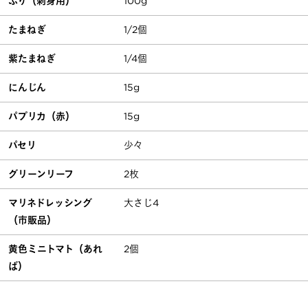
ぶり（刺身用）
100g
たまねぎ
1/2個
紫たまねぎ
1/4個
にんじん
15g
パプリカ（赤）
15g
パセリ
少々
グリーンリーフ
2枚
マリネドレッシング
大さじ4
（市販品）
黄色ミニトマト（あれ
2個
ば）