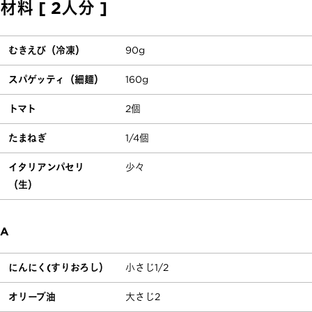
材料 [ 2人分 ]
むきえび（冷凍）
90g
スパゲッティ（細麺）
160g
トマト
2個
たまねぎ
1/4個
イタリアンパセリ
少々
（生）
A
にんにく(すりおろし）
小さじ1/2
オリーブ油
大さじ2