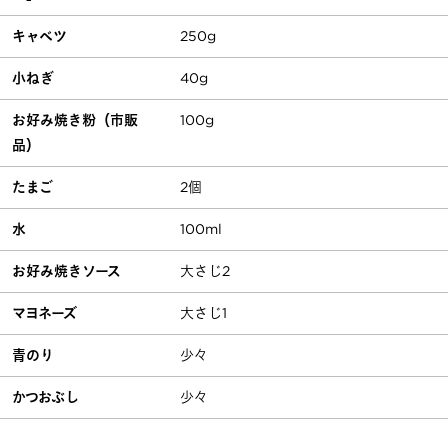
キャベツ
250g
小ねぎ
40g
お好み焼き粉（市販
100g
品）
たまご
2個
水
100ml
お好み焼きソース
大さじ2
マヨネーズ
大さじ1
青のり
少々
かつおぶし
少々