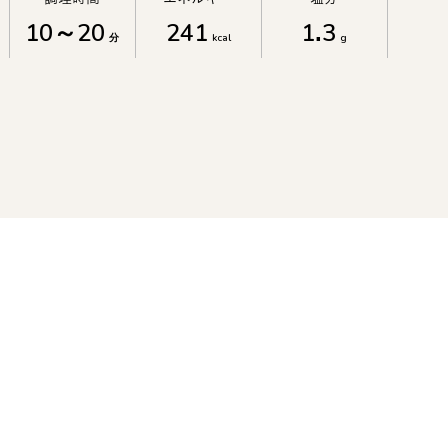
10～20
241
1.3
分
kcal
g