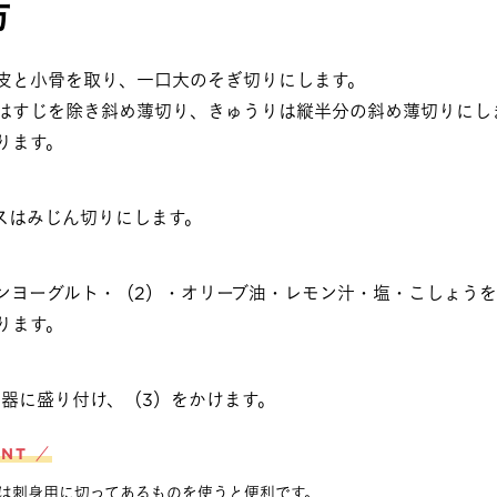
方
皮と小骨を取り、一口大のそぎ切りにします。
はすじを除き斜め薄切り、きゅうりは縦半分の斜め薄切りにし
ります。
スはみじん切りにします。
ンヨーグルト・（2）・オリーブ油・レモン汁・塩・こしょう
ります。
を器に盛り付け、（3）をかけます。
INT ／
は刺身用に切ってあるものを使うと便利です。