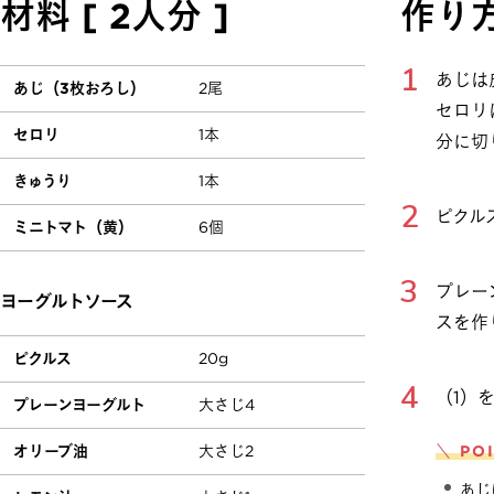
材料 [ 2人分 ]
作り
あじは
あじ（3枚おろし）
2尾
セロリ
セロリ
1本
分に切
きゅうり
1本
ピクル
ミニトマト（黄）
6個
プレー
ヨーグルトソース
スを作
ピクルス
20g
（1）
プレーンヨーグルト
大さじ4
オリーブ油
大さじ2
＼ PO
あじ