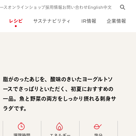
ース
オンラインショップ
採用情報
お問い合わせ
English
中文
レシピ
サステナビリティ
IR情報
企業情報
脂がのったあじを、酸味のきいたヨーグルトソ
ースでさっぱりといただく、初夏におすすめの
一品。魚と野菜の両方をしっかり摂れる刺身サ
ラダです。
調理時間​
エネルギー​
塩分​