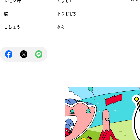
レモン汁
大さじ1
塩
小さじ1/3
こしょう
少々