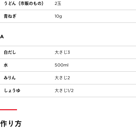
うどん（市販のもの）
2玉
青ねぎ
10g
A
白だし
大さじ3
水
500ml
みりん
大さじ2
しょうゆ
大さじ1/2
作り方