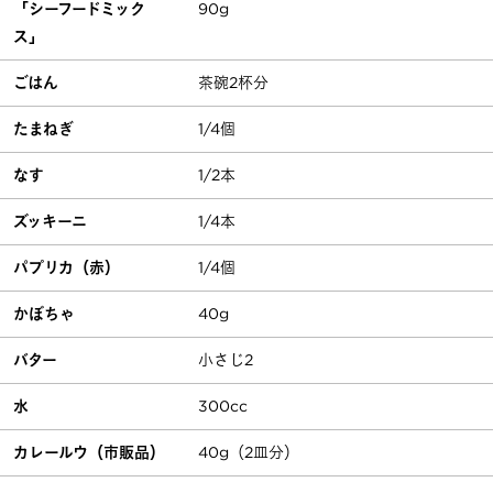
「シーフードミック
90g
ス」
ごはん
茶碗2杯分
たまねぎ
1/4個
なす
1/2本
ズッキーニ
1/4本
パプリカ（赤）
1/4個
かぼちゃ
40g
バター
小さじ2
水
300cc
カレールウ（市販品）
40g（2皿分）