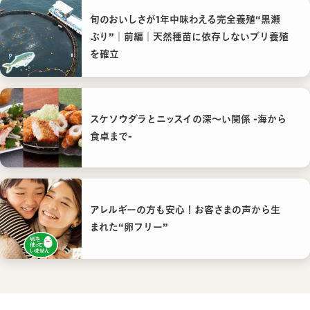
旬のおいしさが1年中味わえる完全養殖“黒瀬
ぶり”｜前編｜天然種苗に依存しないブリ養殖
を確立
スケソウダラとニッスイの深〜い関係 -海から
食卓まで-
アレルギーの方も安心！お客さまの声から生
まれた“卵フリー”