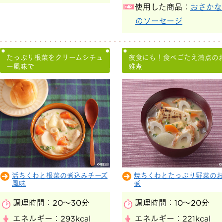
使用した商品：
おさかな
のソーセージ
たっぷり根菜をクリームシチュ
夜食にも！食べごたえ満点の
ー風味で
雑煮
活ちくわと根菜の煮込みチーズ
焼ちくわとたっぷり野菜の
風味
煮
調理時間：
20～30分
調理時間：
10～20分
エネルギー：
293kcal
エネルギー：
221kcal