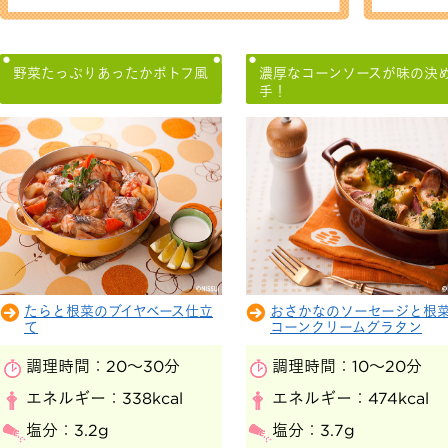
野菜たっぷりあったかポトフ風
濃厚なコーンソースが味の決
手！
たらと根菜のブイヤベース仕立
おさかなのソーセージと根
て
コーンクリームグラタン
調理時間：
20～30分
調理時間：
10～20分
エネルギー：
338kcal
エネルギー：
474kcal
塩分：
3.2g
塩分：
3.7g