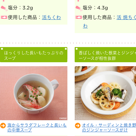
塩分：
3.2g
塩分：
4.3g
使用した商品：
活ちくわ
使用した商品：
活 焼ち
わ
ほっくりした長いもたっぷりの
香ばしく焼いた根菜とジンジ
スープ
ーソースが相性抜群
海からサラダフレークと長いも
オイル・サーディンと焼き
の中華スープ
のジンジャーソースがけ