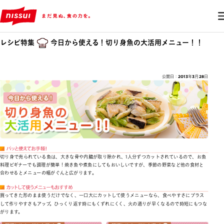
レシピ特集
今日から使える！切り身魚の大活用メニュー！！
公開日：2013年3月28日
切り身で売られている魚は、大きな骨や内臓が取り除かれ、1人分ずつカットされているので、お魚
料理ビギナーでも調理が簡単！焼き魚や煮魚にしてもおいしいですが、季節の野菜など他の食材と
合わせるとメニューの幅がぐんと広がります。
買ってきた形のまま使うだけでなく、一口大にカットして使うメニューなら、食べやすさにプラス
して作りやすさもアップ。ひっくり返す時にもくずれにくく、火の通りが早くなるので時短にもつな
がります。