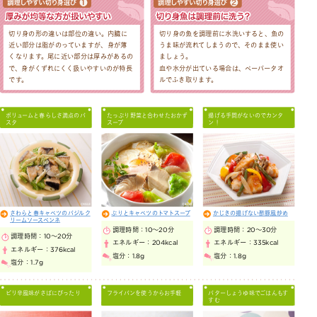
切り身の形の違いは部位の違い。内臓に
切り身の魚を調理前に水洗いすると、魚の
近い部分は脂がのっていますが、身が薄
うま味が流れてしまうので、そのまま使い
くなります。尾に近い部分は厚みがあるの
ましょう。
で、身がくずれにくく扱いやすいのが特長
血や水分が出ている場合は、ペーパータオ
です。
ルでふき取ります。
ボリュームと春らしさ満点のパ
たっぷり野菜と合わせたおかず
揚げる手間がないのでカンタ
スタ
スープ
ン！
さわらと春キャベツのバジルク
ぶりとキャベツのトマトスープ
かじきの揚げない酢豚風炒め
リームソースペンネ
調理時間：
10～20分
調理時間：
20～30分
調理時間：
10～20分
エネルギー：
204kcal
エネルギー：
335kcal
エネルギー：
376kcal
塩分：
1.8g
塩分：
1.8g
塩分：
1.7g
ピリ辛風味がさばにぴったり
フライパンを使うからお手軽
バターしょうゆ味でごはんもす
すむ