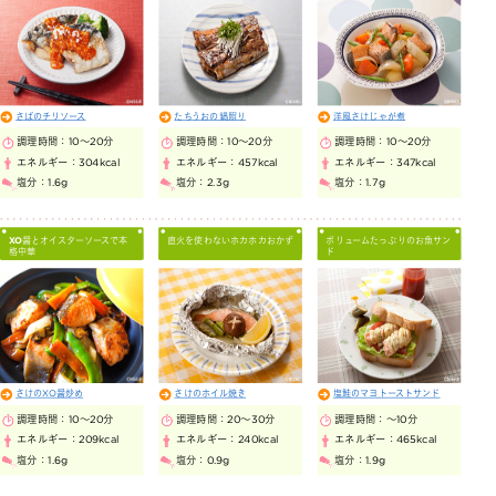
さばのチリソース
たちうおの鍋照り
洋風さけじゃが煮
調理時間：
10～20分
調理時間：
10～20分
調理時間：
10～20分
エネルギー：
304kcal
エネルギー：
457kcal
エネルギー：
347kcal
塩分：
1.6g
塩分：
2.3g
塩分：
1.7g
XO醤とオイスターソースで本
直火を使わないホカホカおかず
ボリュームたっぷりのお魚サン
格中華
ド
さけのXO醤炒め
さけのホイル焼き
塩鮭のマヨトーストサンド
調理時間：
10～20分
調理時間：
20～30分
調理時間：
～10分
エネルギー：
209kcal
エネルギー：
240kcal
エネルギー：
465kcal
塩分：
1.6g
塩分：
0.9g
塩分：
1.9g