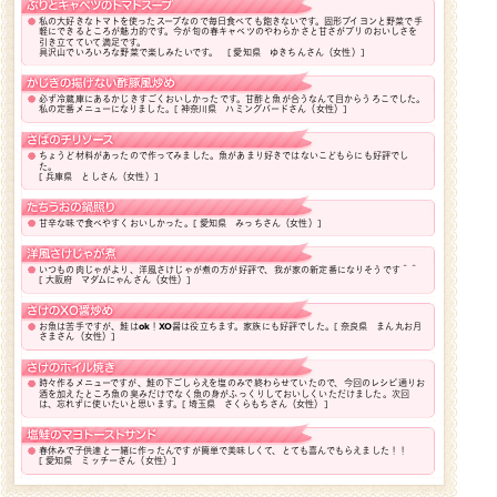
私の大好きなトマトを使ったスープなので毎日食べても飽きないです。固形ブイヨンと野菜で手
軽にできるところが魅力的です。今が旬の春キャベツのやわらかさと甘さがブリのおいしさを
引き立てていて満足です。
具沢山でいろいろな野菜で楽しみたいです。
[ 愛知県 ゆきちんさん（女性）]
必ず冷蔵庫にあるかじきすごくおいしかったです。甘酢と魚が合うなんて目からうろこでした。
私の定番メニューになりました。
[ 神奈川県 ハミングバードさん（女性）]
ちょうど材料があったので作ってみました。魚があまり好きではないこどもらにも好評でし
た。
[ 兵庫県 としさん（女性）]
甘辛な味で食べやすくおいしかった。
[ 愛知県 みっちさん（女性）]
いつもの肉じゃがより、洋風さけじゃが煮の方が好評で、我が家の新定番になりそうです＾＾
[ 大阪府 マダムにゃんさん（女性）]
お魚は苦手ですが、鮭はok！XO醤は役立ちます。家族にも好評でした。
[ 奈良県 まん丸お月
さまさん（女性）]
時々作るメニューですが、鮭の下ごしらえを塩のみで終わらせていたので、今回のレシピ通りお
酒を加えたところ魚の臭みだけでなく魚の身がふっくりしておいしくいただけました。次回
は、忘れずに使いたいと思います。
[ 埼玉県 さくらもちさん（女性）]
春休みで子供達と一緒に作ったんですが簡単で美味しくて、とても喜んでもらえました！！
[ 愛知県 ミッチーさん（女性）]