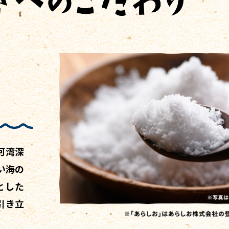
河湾深
い海の
とした
引き立