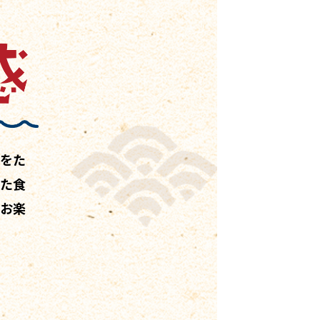
クをた
した食
をお楽