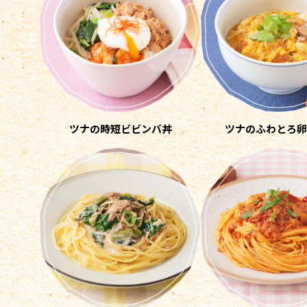
ツナの時短
ビビンバ丼
ツナの
ふわとろ卵