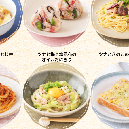
とじ丼
ツナと梅と塩昆布の
ツナときのこの
オイルおにぎり