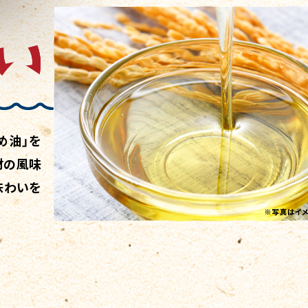
め油」を
材の風味
味わいを