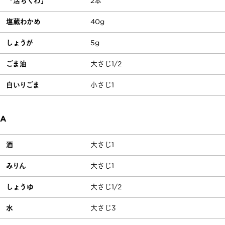
「活ちくわ」
2本
塩蔵わかめ
40g
しょうが
5g
ごま油
大さじ1/2
白いりごま
小さじ1
A
酒
大さじ1
みりん
大さじ1
しょうゆ
大さじ1/2
水
大さじ3