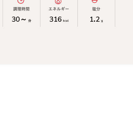
調理時間​
エネルギー​
塩分​
30～
316
1.2
分
kcal
g