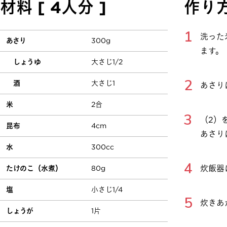
材料 [ 4人分 ]
作り
洗った
あさり
300g
ます。
しょうゆ
大さじ1/2
酒
大さじ1
あさり
米
2合
（2）
昆布
4cm
あさり
水
300cc
炊飯器
たけのこ（水煮）
80g
塩
小さじ1/4
炊きあ
しょうが
1片