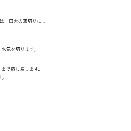
こは一口大の薄切りにし
、水気を切ります。
くまで蒸し煮します。
す。
。