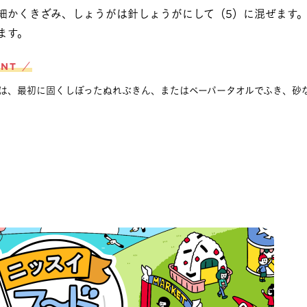
細かくきざみ、しょうがは針しょうがにして（5）に混ぜます
ます。
INT ／
は、最初に固くしぼったぬれぶきん、またはペーパータオルでふき、砂
。