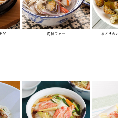
チゲ
海鮮フォー
あさりの