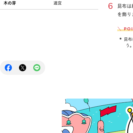
木の芽
適宜
昆布は
を飾り
＼ PO
昆布
う