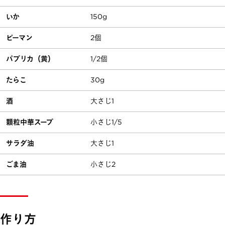
いか
150g
ピーマン
2個
パプリカ（黄）
1/2個
たらこ
30g
酒
大さじ1
顆粒中華スープ
小さじ1/5
サラダ油
大さじ1
ごま油
小さじ2
作り方