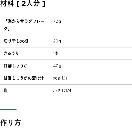
材料 [ 2人分 ]
「海からサラダフレー
70g
ク」
切り干し大根
20g
きゅうり
1本
甘酢しょうが
40g
甘酢しょうがの漬け汁
大さじ1
塩
小さじ1/4
作り方