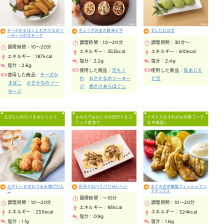
チーズかまぼことおさかなのソ
ぎょうざの皮の簡単ピザ
ずんだおはぎ
ーセージのスモーク
調理時間：
10～20分
調理時間：
30分～
調理時間：
10～20分
エネルギー：
353kcal
エネルギー：
610kcal
エネルギー：
187kcal
塩分：
2.2g
塩分：
2.4g
塩分：
2.6g
使用した商品：
活ちく
使用した商品：
塩あじえ
使用した商品：
チーズか
わ
おさかなのソーセー
だ豆
まぼこ
おさかなのソー
ジ
焼さけあらほぐし
セージ
えびといかのうまみたっぷり
おせちでおなじみの田作りをス
イギリス生まれのお手軽フード
ナック感覚で
を中華風に
えびといかのおつまみ揚げだん
田作りのパリパリせんべい
まぐろの中華風フィッシュアン
ご
ドチップス
調理時間：
～10分
調理時間：
10～20分
調理時間：
10～20分
エネルギー：
93kcal
エネルギー：
255kcal
エネルギー：
324kcal
塩分：
0.9g
塩分：
1.1g
塩分：
1.6g