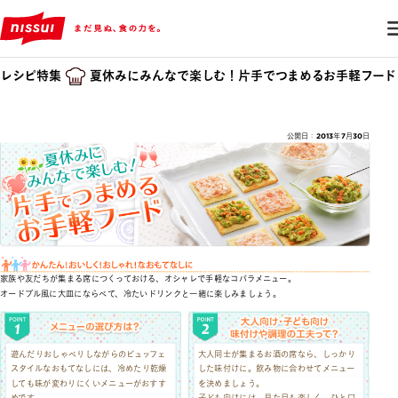
レシピ特集
夏休みにみんなで楽しむ！片手でつまめるお手軽フード
公開日：2013年7月30日
家族や友だちが集まる席につくっておける、オシャレで手軽なコバラメニュー。
オードブル風に大皿にならべて、冷たいドリンクと一緒に楽しみましょう。
遊んだりおしゃべりしながらのビュッフェ
大人同士が集まるお酒の席なら、しっかり
スタイルなおもてなしには、冷めたり乾燥
した味付けに。飲み物に合わせてメニュー
しても味が変わりにくいメニューがおすす
を決めましょう。
めです。
子ども向けには、見た目も楽しく、ひと口