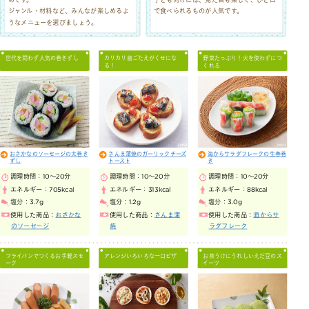
ジャンル・材料など、みんなが楽しめるよ
で食べられるものが人気です。
うなメニューを選びましょう。
世代を問わず人気の巻きずし
カリカリ歯ごたえがくせにな
野菜たっぷり！火を使わずにつ
る！
くれる
おさかなのソーセージの太巻き
さんま蒲焼のガーリックチーズ
海からサラダフレークの生春巻
ずし
トースト
き
調理時間：
10～20分
調理時間：
10～20分
調理時間：
10～20分
エネルギー：
705kcal
エネルギー：
313kcal
エネルギー：
88kcal
塩分：
3.7g
塩分：
1.2g
塩分：
3.0g
使用した商品：
おさかな
使用した商品：
さんま蒲
使用した商品：
海からサ
のソーセージ
焼
ラダフレーク
フライパンでつくるお手軽スモ
アレンジいろいろな一口ピザ
お茶うけにうれしいえだ豆のス
ーク
イーツ