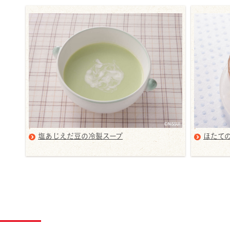
塩あじえだ豆の冷製スープ
ほたて