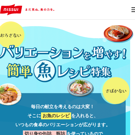
毎日の献立を考えるのは大変！
そこに
お魚のレシピ
を入れると、
いつもの食卓のバリエーションが広がります。
切り身や缶詰、瓶詰
を使っているので