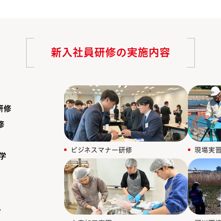
新入社員研修の実施内容
研修
修
ビジネスマナー研修
現場実
学
。