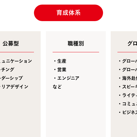
育成体系
公募型
職種別
グ
ミュニケーション
・生産
・グロー
ーチング
・営業
・グロー
ーダーシップ
・エンジニア
・海外赴
ャリアデザイン
など
・スピー
・ライテ
・コミュ
・ビジネ