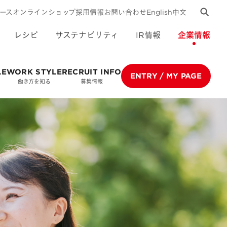
ース
オンラインショップ
採用情報
お問い合わせ
English
中文
レシピ
サステナビリティ
IR情報
企業情報
LE
WORK STYLE
RECRUIT INFO
ENTRY / MY PAGE
働き方を知る
募集情報