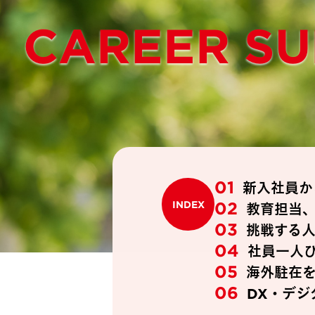
CAREER SU
01
新入社員か
02
INDEX
教育担当
03
挑戦する
04
社員一人
05
海外駐在
06
DX・デ