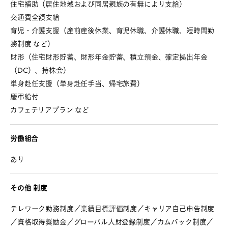
住宅補助（居住地域および同居親族の有無により支給）
交通費全額支給
育児・介護支援（産前産後休業、育児休職、介護休職、短時間勤
務制度 など）
財形（住宅財形貯蓄、財形年金貯蓄、積立預金、確定拠出年金
（DC）、持株会）
単身赴任支援（単身赴任手当、帰宅旅費）
慶弔給付
カフェテリアプラン など
労働組合
あり
その他 制度
テレワーク勤務制度／業績目標評価制度／キャリア自己申告制度
／資格取得奨励金／グローバル人財登録制度／カムバック制度／